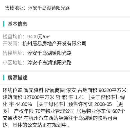
售楼地址：淳安千岛湖镇阳光路
基本信息
楼盘均价：9400
元/m
2
开发商：
杭州居易房地产开发有限公司
售楼地址：
淳安千岛湖镇阳光路
小区地址：
淳安千岛湖镇阳光路
房源描述
环线位置 暂无资料 所属商圈 淳安 占地面积 90320平方米
建筑面积 127600平方米 容 积 率 1.41 ［关于容积率］绿
化 率 44.80％ ［关于绿化率］预售许可证 2008-05 ［更
多］ 产权年限 70年物业管理公司 居易物业停车位 607个
交通状况 在杭州汽车西站坐通往千岛湖镇的快客可直
达，具体的公交站正在规划中。