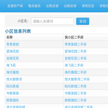
龙港房产网
看房报名
出售房源
出租房源
求购信息
求租
小区名：
小区信息列表
名称
该小区二手房
青青家园
青青家园二手房
望海花园
望海花园二手房
龙程花苑
龙程花苑二手房
海飞苑
海飞苑二手房
海月嘉园
海月嘉园二手房
恒大御景湾
恒大御景湾二手房
阳光新城
阳光新城二手房
书香家园
书香家园二手房
丽景国际
丽景国际二手房
凌云金域华城
凌云金域华城二手房