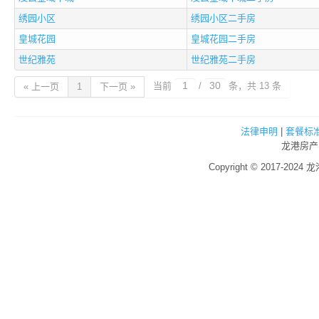
绣园小区
绣园小区二手房
皇城花园
皇城花园二手房
世纪雅苑
世纪雅苑二手房
当前
/
条，共 13 条
« 上一页
1
下一页 »
法律申明
|
套餐标
龙港房产
Copyright © 2017-2024 龙港