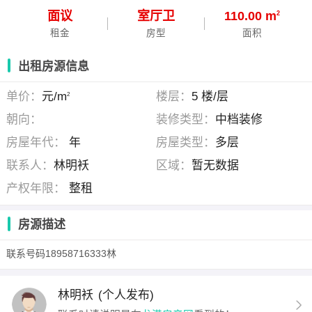
面议
室
厅
卫
110.00 m
2
租金
房型
面积
出租房源信息
单价：
元/m
楼层：
5 楼/层
2
朝向：
装修类型：
中档装修
房屋年代：
年
房屋类型：
多层
联系人：
林明袄
区域：
暂无数据
产权年限：
整租
房源描述
联系号码18958716333林
林明袄
(个人发布)