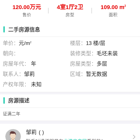
120.00万元
4
室
1
厅
2
卫
109.00 m
2
售价
房型
面积
二手房源信息
单价：
元/m
楼层：
13 楼/层
2
朝向：
装修类型：
毛坯未装
房屋年代：
年
房屋类型：
多层
联系人：
邹莉
区域：
暂无数据
产权年限：
未知
房源描述
证满二年
邹莉
( )