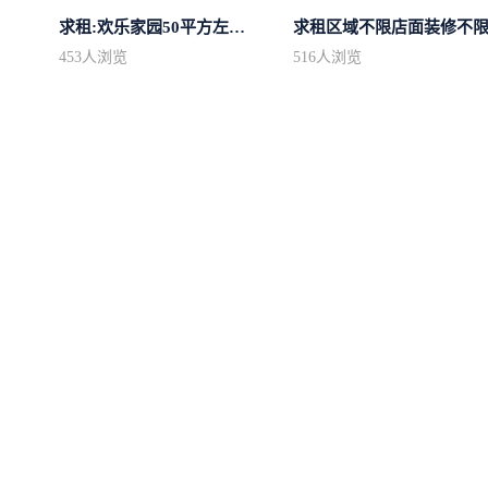
求租:欢乐家园50平方左右的单身公寓廉...
求租区域不限店面装修不
453
人浏览
516
人浏览