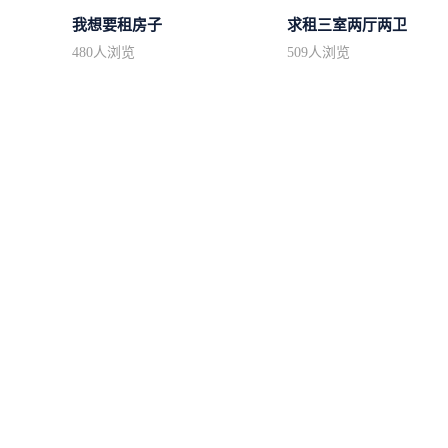
我想要租房子
求租三室两厅两卫
480
人浏览
509
人浏览